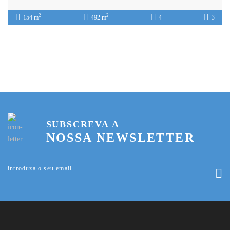
2
2
154 m
492 m
4
3
SUBSCREVA A
NOSSA NEWSLETTER