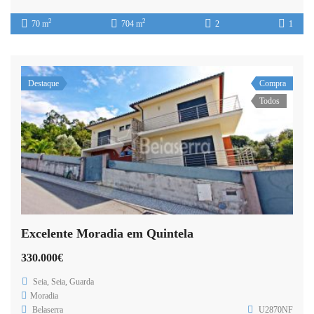
2
2
70 m
704 m
2
1
Destaque
Compra
Todos
Excelente Moradia em Quintela
330.000€
Seia, Seia, Guarda
Moradia
Belaserra
U2870NF