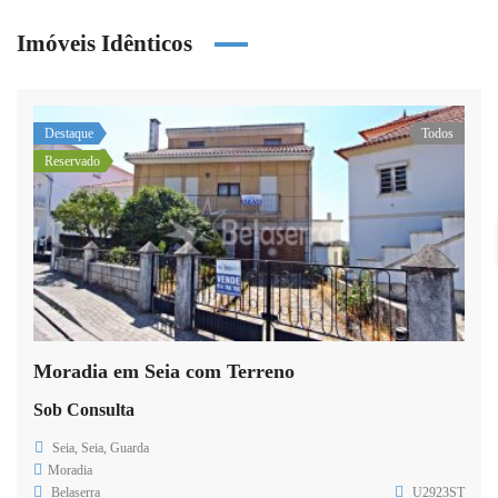
Imóveis Idênticos
Destaque
Todos
Reservado
Moradia em Seia com Terreno
Sob Consulta
Seia, Seia, Guarda
Moradia
Belaserra
U2923ST