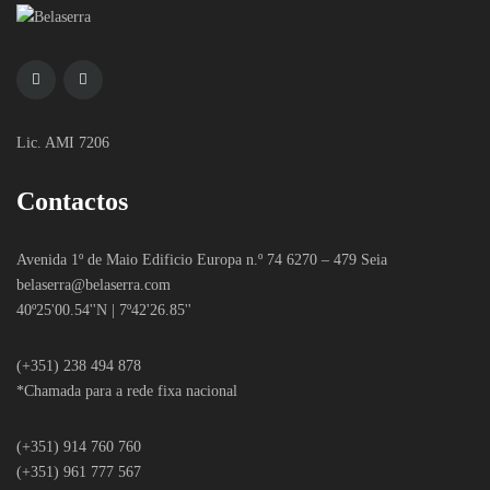
Lic. AMI 7206
Contactos
Avenida 1º de Maio Edificio Europa n.º 74 6270 – 479 Seia
belaserra
@belaserra.com
40º25'00.54''N | 7º42'26.85''
(+351) 238 494 878
*Chamada para a rede fixa nacional
(+351) 914 760 760
(+351) 961 777 567