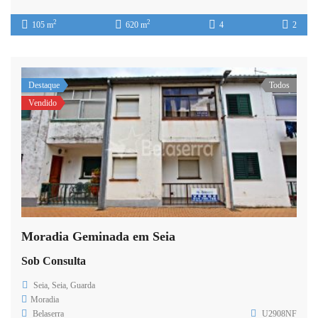
2
2
105 m
620 m
4
2
Destaque
Todos
Vendido
Moradia Geminada em Seia
Sob Consulta
Seia, Seia, Guarda
Moradia
Belaserra
U2908NF