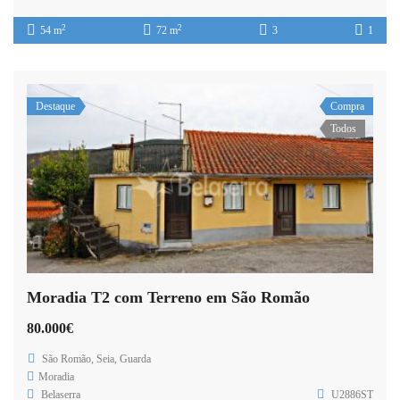
2
2
54 m
72 m
3
1
Destaque
Compra
Todos
Moradia T2 com Terreno em São Romão
80.000€
São Romão, Seia, Guarda
Moradia
Belaserra
U2886ST