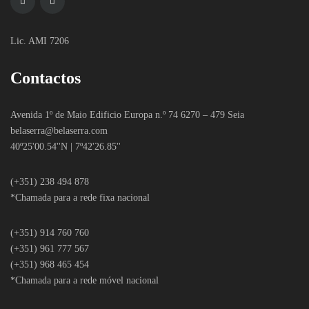
Lic. AMI 7206
Contactos
Avenida 1º de Maio Edificio Europa n.º 74 6270 – 479 Seia
belaserra
@belaserra.com
40º25'00.54''N | 7º42'26.85''
(+351) 238 494 878
*Chamada para a rede fixa nacional
(+351) 914 760 760
(+351) 961 777 567
(+351) 968 465 454
*Chamada para a rede móvel nacional