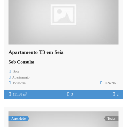
Apartamento T3 em Seia
Sob Consulta
Seia
Apartamento
Belaserra
U2489NF
2
131.38 m
3
2
Arrendado
Todos