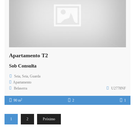
Apartamento T2
Sob Consulta
Seia, Seia, Guarda
Apartamento
Belaserra
U2778NF
2
90 m
2
1
1
2
Próximo