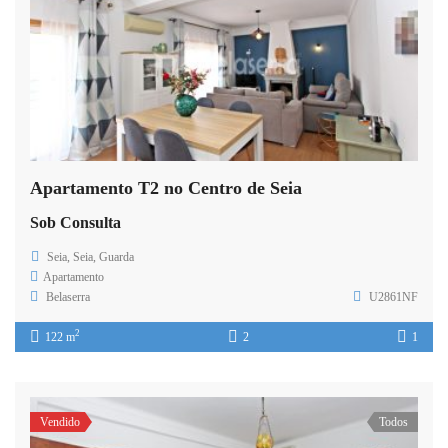
Apartamento T2 no Centro de Seia
Sob Consulta
Seia, Seia, Guarda
Apartamento
Belaserra
U2861NF
2
122 m
2
1
Vendido
Todos