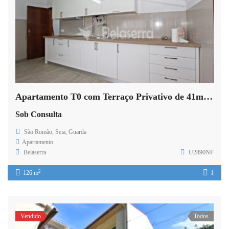
Apartamento T0 com Terraço Privativo de 41m² – Centro de São Romão
Sob Consulta
São Romão, Seia, Guarda
Apartamento
Belaserra
U2890NF
2
126 m
1
Vendido
Todos