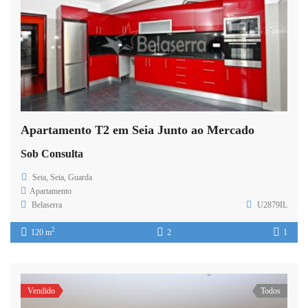
Apartamento T2 em Seia Junto ao Mercado
Sob Consulta
Seia, Seia, Guarda
Apartamento
Belaserra
U2879IL
2
120 m
2
1
Vendido
Todos