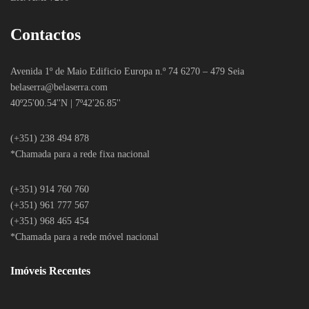
Contactos
Avenida 1º de Maio Edificio Europa n.º 74 6270 – 479 Seia
belaserra
@belaserra.com
40º25'00.54''N | 7º42'26.85''
(+351) 238 494 878
*Chamada para a rede fixa nacional
(+351) 914 760 760
(+351) 961 777 567
(+351) 968 465 454
*Chamada para a rede móvel nacional
Imóveis Recentes