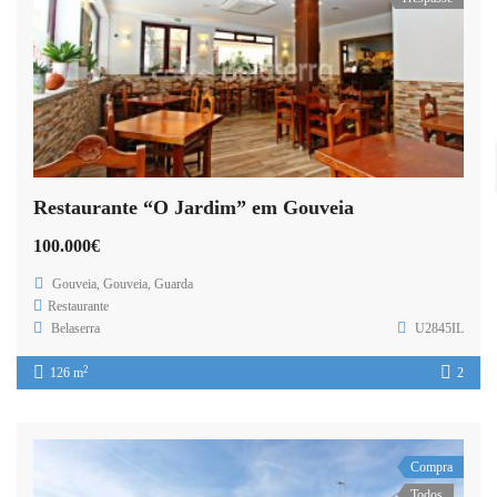
Restaurante “O Jardim” em Gouveia
100.000€
Gouveia, Gouveia, Guarda
Restaurante
Belaserra
U2845IL
2
126 m
2
Compra
Todos