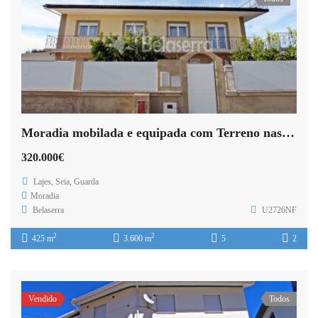
Moradia mobilada e equipada com Terreno nas Lajes
320.000€
Lajes, Seia, Guarda
Moradia
Belaserra
U2726NF
2
2
425 m
3.600 m
5
2
Vendido
Todos