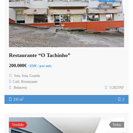
Todos
Restaurante “O Tachinho”
200.000€
/ 650€ / por mês
Seia, Seia, Guarda
Café
,
Restaurante
Belaserra
U2825NF
2
235 m
2
Vendido
Todos