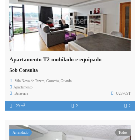
Apartamento T2 mobilado e equipado
Sob Consulta
Vila Nova de Tazem, Gouveia, Guarda
Apartamento
Belaserra
U2876ST
2
129 m
2
2
Arrendado
Todos