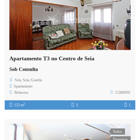
Apartamento T3 no Centro de Seia
Sob Consulta
Seia, Seia, Guarda
Apartamento
Belaserra
U2800NF
2
123 m
3
1
Todos
Trespasse