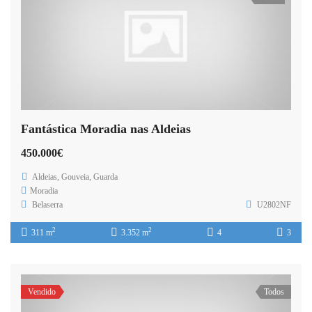
Fantástica Moradia nas Aldeias
450.000€
Aldeias, Gouveia, Guarda
Moradia
Belaserra
U2802NF
2
2
311 m
3.352 m
4
3
Vendido
Todos