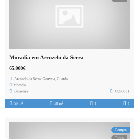
Moradia em Arcozelo da Serra
65.000€
Arcozelo da Serra, Gouveia, Guarda
Moradia
Belaserra
U2808ST
2
2
50 m
50 m
1
1
Compra
Todos