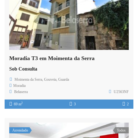
Moradia T3 em Moimenta da Serra
Sob Consulta
Moimenta da Serra, Gouveia, Guarda
Moradia
Belaserra
U2563NF
2
69 m
3
2
Arrendado
Todos