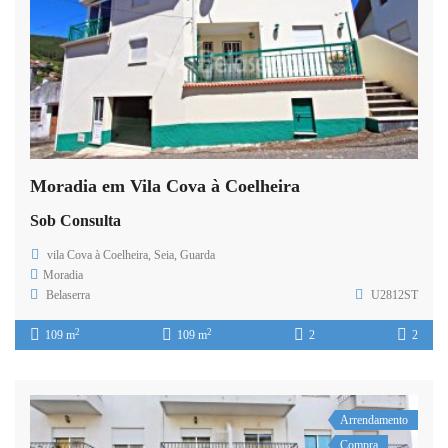
Moradia em Vila Cova à Coelheira
Sob Consulta
vila Cova à Coelheira, Seia, Guarda
Moradia
Belaserra
U2812ST
2
2
109 m
109 m
2
2
Arrendamento
Compra