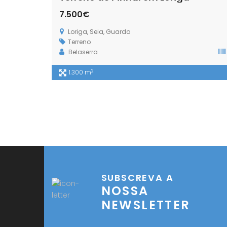
7.500€
Loriga, Seia, Guarda
Terreno
Belaserra
2
1.300 m
SUBSCREVA A
NOSSA
NEWSLETTER