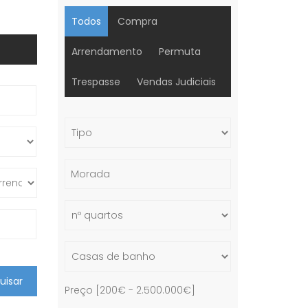
Todos
Compra
Arrendamento
Permuta
Trespasse
Vendas Judiciais
uisar
Preço [
200€
-
2.500.000€
]