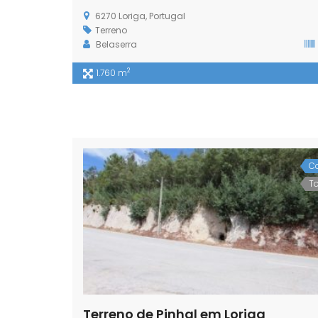
6270 Loriga, Portugal
Terreno
Belaserra
2
1.760 m
C
T
Terreno de Pinhal em Loriga