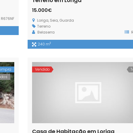
Terreno em Loriga
15.000€
R676NF
Loriga, Seia, Guarda
Terreno
Belaserra
R
2
240 m
ompra
Vendido
T
odos
Casa de Habitação em Loriga