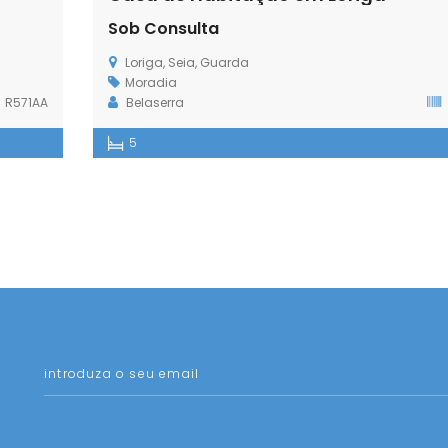
Sob Consulta
Loriga, Seia, Guarda
Moradia
R571AA
Belaserra
5