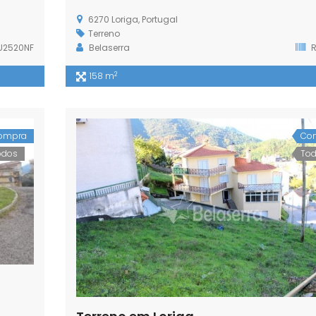
6270 Loriga, Portugal
Terreno
U2520NF
Belaserra
R
2
158 m
ompra
Co
odos
To