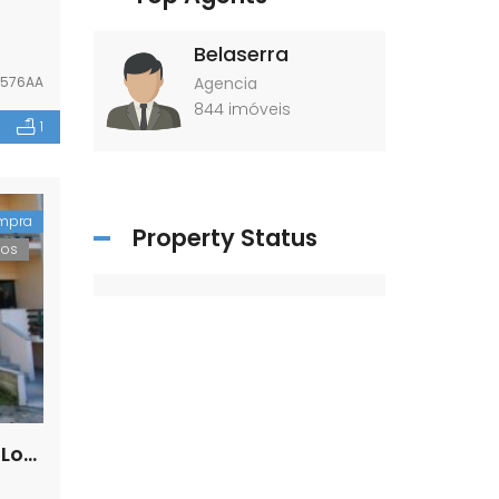
Belaserra
576AA
Agencia
844
imóveis
1
mpra
Property Status
dos
Lote de Terreno para construção em Loriga