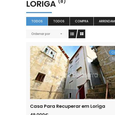
LORIGA
(8)
TODOS
TODOS
COMPRA
ARRENDA
Ordenar por
C
T
Casa Para Recuperar em Loriga
49.000€