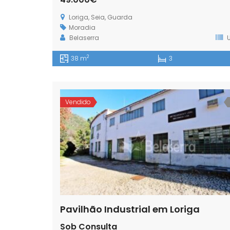
Loriga, Seia, Guarda
Moradia
Belaserra
U
2
38 m
3
Vendido
Pavilhão Industrial em Loriga
Sob Consulta