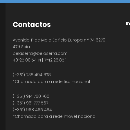
Contactos
I
Avenida 1º de Maio Edificio Europa n.º 74 6270 –
479 Seia
belaserra
@belaserra.com
40º25'00.54''N | 7º42'26.85''
(+351) 238 494 878
*Chamada para a rede fixa nacional
(+351) 914 760 760
(+351) 961 777 567
(+351) 968 465 454
*Chamada para a rede móvel nacional