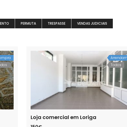
MENTO
PERMUTA
TRESPASSE
VENDAS JUDICIAIS
ompra
Arrendam
odos
Todos
Loja comercial em Loriga
150€