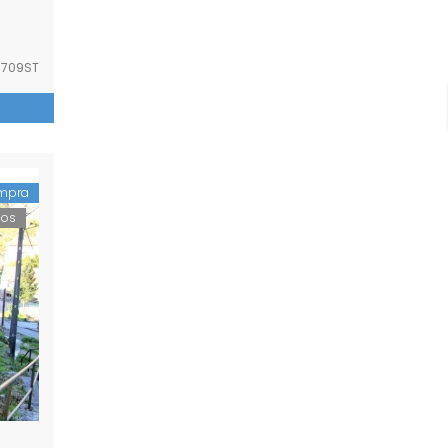
709ST
mpra
dos