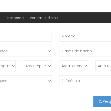
a
Trespasse
Vendas Judiciais
Pesq