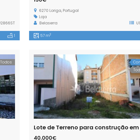
6270 Loriga, Portugal
Loja
2866ST
Belaserra
U1
2
1
57 m
Todos
Co
To
40.000€