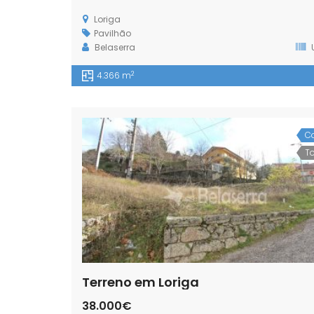
Loriga
Pavilhão
Belaserra
2
4.366 m
C
T
Terreno em Loriga
38.000€