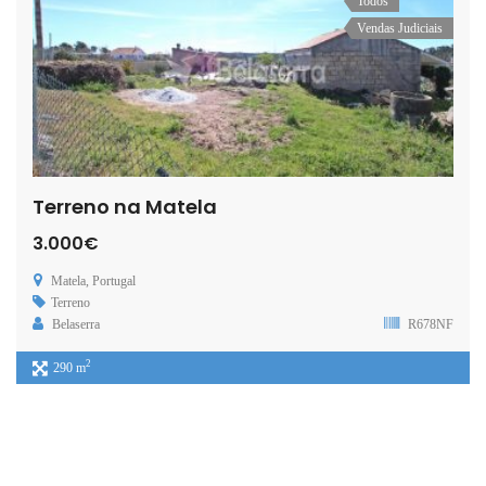
Todos
Vendas Judiciais
Terreno na Matela
3.000€
Matela, Portugal
Terreno
Belaserra
R678NF
2
290 m