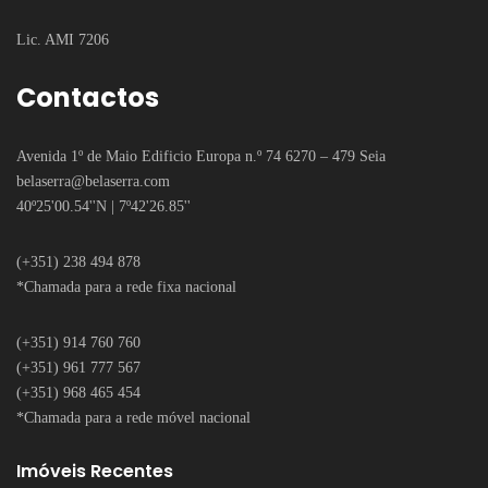
Lic. AMI 7206
Contactos
Avenida 1º de Maio Edificio Europa n.º 74 6270 – 479 Seia
belaserra
@belaserra.com
40º25'00.54''N | 7º42'26.85''
(+351) 238 494 878
*Chamada para a rede fixa nacional
(+351) 914 760 760
(+351) 961 777 567
(+351) 968 465 454
*Chamada para a rede móvel nacional
Imóveis Recentes