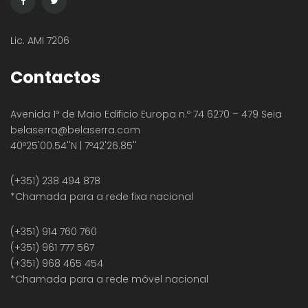
Lic. AMI 7206
Contactos
Avenida 1º de Maio Edificio Europa n.º 74 6270 – 479 Seia
belaserra
@belaserra.com
40º25'00.54''N | 7º42'26.85''
(+351) 238 494 878
*Chamada para a rede fixa nacional
(+351) 914 760 760
(+351) 961 777 567
(+351) 968 465 454
*Chamada para a rede móvel nacional