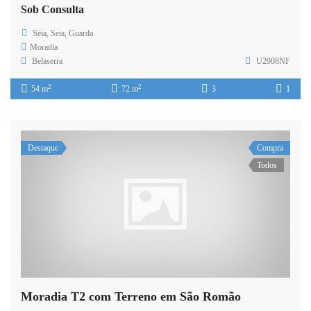
Sob Consulta
Seia, Seia, Guarda
Moradia
Belaserra
U2908NF
2
2
54 m
72 m
3
1
Destaque
Compra
Todos
Moradia T2 com Terreno em São Romão