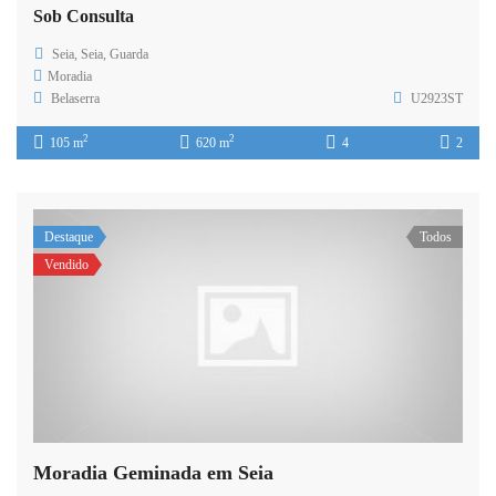
Sob Consulta
Seia, Seia, Guarda
Moradia
Belaserra
U2923ST
2
2
105 m
620 m
4
2
Destaque
Todos
Vendido
Moradia Geminada em Seia