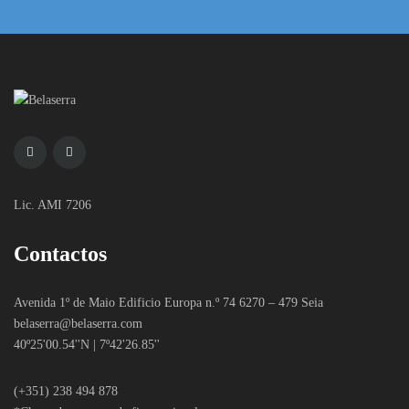
Lic. AMI 7206
Contactos
Avenida 1º de Maio Edificio Europa n.º 74 6270 – 479 Seia
belaserra
@belaserra.com
40º25'00.54''N | 7º42'26.85''
(+351) 238 494 878