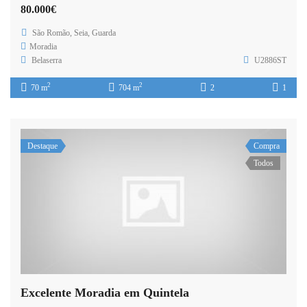
80.000€
São Romão, Seia, Guarda
Moradia
Belaserra
U2886ST
2
2
70 m
704 m
2
1
Destaque
Compra
Todos
Excelente Moradia em Quintela