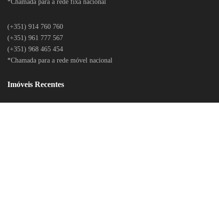
*Chamada para a rede fixa nacional
(+351) 914 760 760
(+351) 961 777 567
(+351) 968 465 454
*Chamada para a rede móvel nacional
Imóveis Recentes
LITÍGIOS ONLINE
POLÍTICA DE PRIVACIDADE
CONTACTOS
RECLAMAÇÕES ONLINE
RECLAMAÇÕES DO BANCO DE PORTUGAL
LOGIN
© 2020 Todos os Direitos Reservados. Desenvolvido por
BEECREATIVE.PT