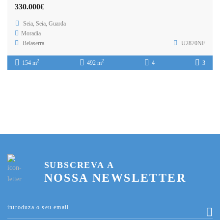
330.000€
Seia, Seia, Guarda
Moradia
Belaserra
U2870NF
2
2
154 m
492 m
4
3
SUBSCREVA A
NOSSA NEWSLETTER