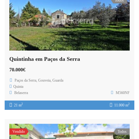
Todos
Quintinha em Paços da Serra
70.000€
Paços da Serra, Gouveia, Guarda
Quinta
Belaserra
M560NF
2
2
21 m
11.000 m
Vendido
Todos