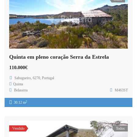
Quinta em pleno coração Serra da Estrela
110.000€
Sabugueiro, 6270, Portugal
Quinta
Belaserra
M463ST
2
30.12 m
Vendido
Todos