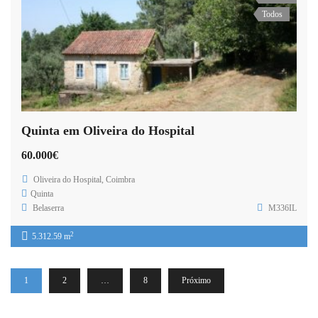
Todos
Quinta em Oliveira do Hospital
60.000€
Oliveira do Hospital, Coimbra
Quinta
Belaserra
M336IL
2
5.312.59 m
1
2
…
8
Próximo