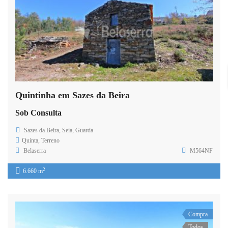
Quintinha em Sazes da Beira
Sob Consulta
Sazes da Beira, Seia, Guarda
Quinta
,
Terreno
Belaserra
M564NF
2
6.660 m
Compra
Todos