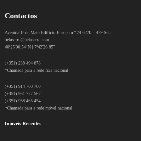
Contactos
Avenida 1º de Maio Edificio Europa n.º 74 6270 – 479 Seia
belaserra
@belaserra.com
40º25'00.54''N | 7º42'26.85''
(+351) 238 494 878
*Chamada para a rede fixa nacional
(+351) 914 760 760
(+351) 961 777 567
(+351) 968 465 454
*Chamada para a rede móvel nacional
Imóveis Recentes