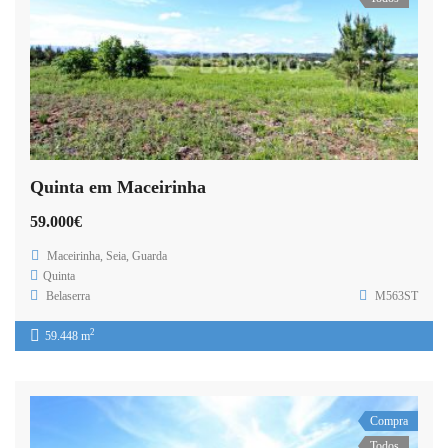
Quinta em Maceirinha
59.000€
Maceirinha, Seia, Guarda
Quinta
Belaserra
M563ST
2
59.448 m
Compra
Todos