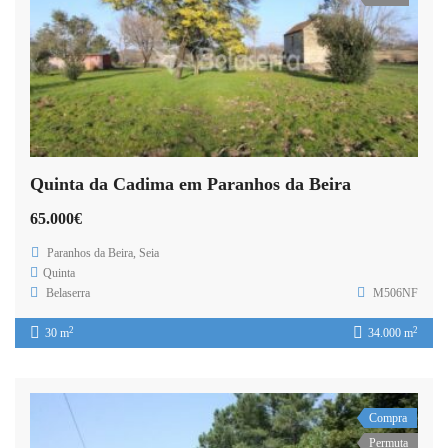
Quinta da Cadima em Paranhos da Beira
65.000€
Paranhos da Beira, Seia
Quinta
Belaserra
M506NF
2
2
30 m
34.000 m
Compra
Permuta