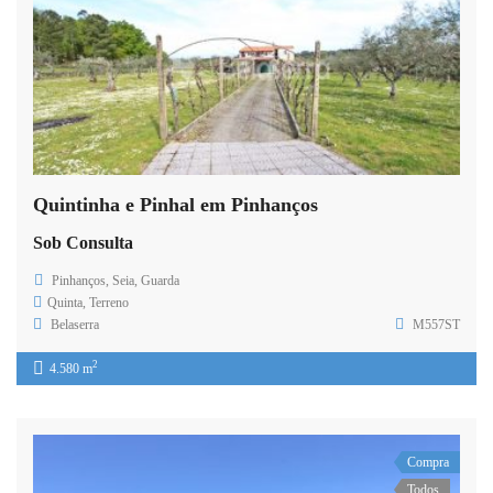
Quintinha e Pinhal em Pinhanços
Sob Consulta
Pinhanços, Seia, Guarda
Quinta
,
Terreno
Belaserra
M557ST
2
4.580 m
Compra
Todos