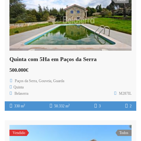
Quinta com 5Ha em Paços da Serra
500.000€
Paços da Serra, Gouveia, Guarda
Quinta
Belaserra
M287IL
2
2
330 m
50.332 m
3
2
Vendido
Todos