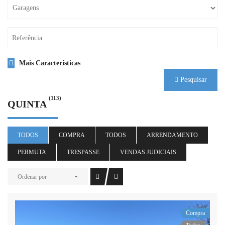
Mais Características
Pesquisar
(113)
QUINTA
TODOS
COMPRA
TODOS
ARRENDAMENTO
PERMUTA
TRESPASSE
VENDAS JUDICIAIS
Ordenar por
Compra