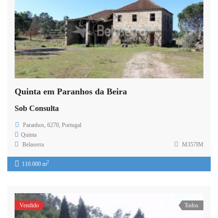
Quinta em Paranhos da Beira
Sob Consulta
Paranhos, 6270, Portugal
Quinta
Belaserra
M357IM
2
110.000 m
Vendido
Todos