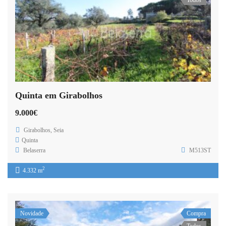
Quinta em Girabolhos
9.000€
Girabolhos, Seia
Quinta
Belaserra
M513ST
2
4.332 m
Novidade
Compra
Todos