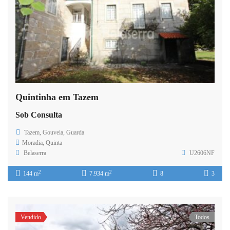
Quintinha em Tazem
Sob Consulta
Tazem, Gouveia, Guarda
Moradia
,
Quinta
Belaserra
U2606NF
2
2
144 m
7.934 m
8
3
Vendido
Todos