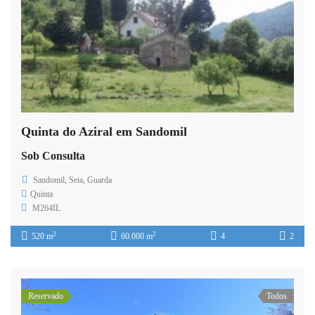
Quinta do Aziral em Sandomil
Sob Consulta
Sandomil, Seia, Guarda
Quinta
M264IL
2
2
520 m
60.000 m
4
2
Reservado
Todos