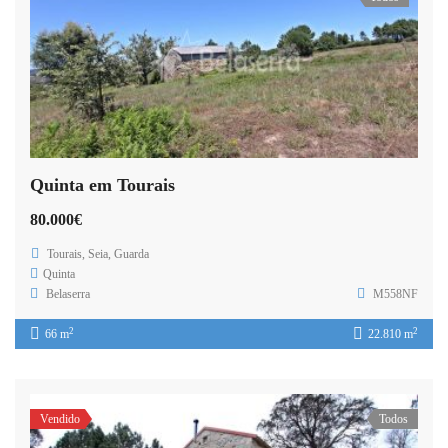
Quinta em Tourais
80.000€
Tourais, Seia, Guarda
Quinta
Belaserra
M558NF
2
2
66 m
22.810 m
Vendido
Todos