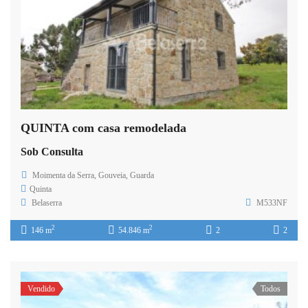
QUINTA com casa remodelada
Sob Consulta
Moimenta da Serra, Gouveia, Guarda
Quinta
Belaserra
M533NF
2
2
146 m
54.846 m
2
2
Vendido
Todos