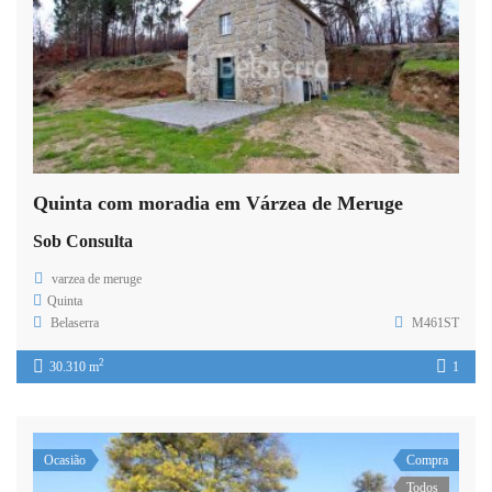
Quinta com moradia em Várzea de Meruge
Sob Consulta
varzea de meruge
Quinta
Belaserra
M461ST
2
30.310 m
1
Ocasião
Compra
Todos