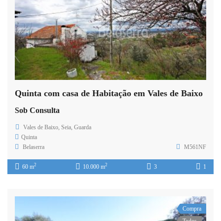
Quinta com casa de Habitação em Vales de Baixo
Sob Consulta
Vales de Baixo, Seia, Guarda
Quinta
Belaserra
M561NF
2
2
60 m
10.000 m
3
1
Compra
Todos