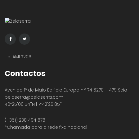
Lic. AMI 7206
Contactos
Avenida 1º de Maio Edificio Europa n.º 74 6270 – 479 Seia
belaserra
@belaserra.com
40º25'00.54''N | 7º42'26.85''
(+351) 238 494 878
*Chamada para a rede fixa nacional