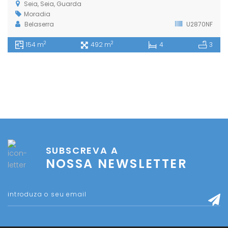
Seia, Seia, Guarda
Moradia
Belaserra
U2870NF
2
2
154 m
492 m
4
3
SUBSCREVA A
NOSSA NEWSLETTER