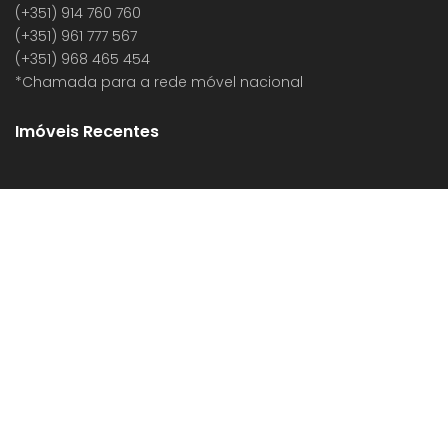
(+351) 914 760 760
(+351) 961 777 567
(+351) 968 465 454
*Chamada para a rede móvel nacional
Imóveis Recentes
LITÍGIOS ONLINE
POLÍTICA DE PRIVACIDADE
CONTACTOS
RECLAMAÇÕES ONLINE
RECLAMAÇÕES DO BANCO DE PORTUGAL
LOGIN
© 2020 Todos os Direitos Reservados. Desenvolvido por
BEECREATIVE.PT