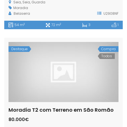
Seia, Seia, Guarda
Moradia
Belaserra
U2908NF
2
2
54 m
72 m
3
1
Destaque
Compra
Todos
Moradia T2 com Terreno em São Romão
80.000€