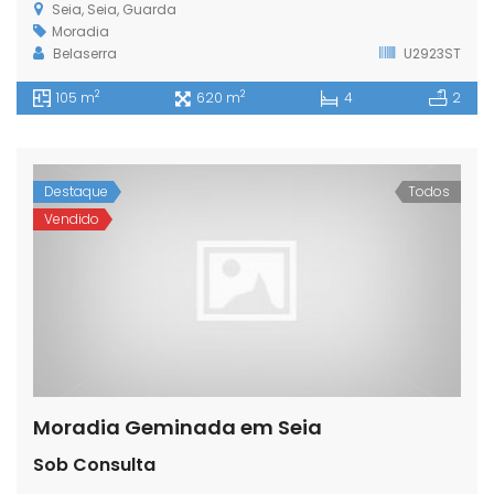
Seia, Seia, Guarda
Moradia
Belaserra
U2923ST
2
2
105 m
620 m
4
2
Destaque
Todos
Vendido
Moradia Geminada em Seia
Sob Consulta