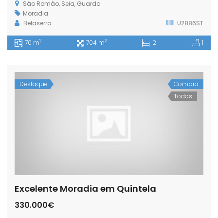
São Romão, Seia, Guarda
Moradia
Belaserra
U2886ST
2
2
70 m
704 m
2
1
Destaque
Compra
Todos
Excelente Moradia em Quintela
330.000€