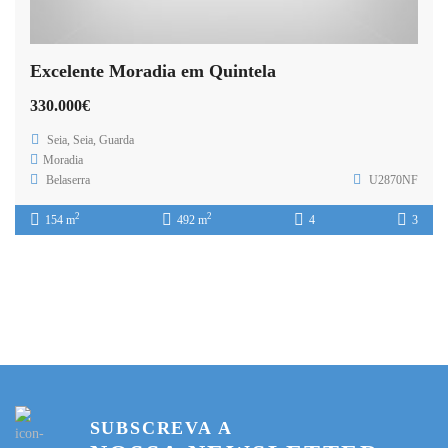
Excelente Moradia em Quintela
330.000€
Seia, Seia, Guarda
Moradia
Belaserra
U2870NF
2
2
154 m
492 m
4
3
SUBSCREVA A