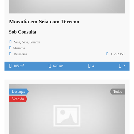
Moradia em Seia com Terreno
Sob Consulta
Seia, Seia, Guarda
Moradia
Belaserra
U2923ST
2
2
105 m
620 m
4
2
Destaque
Todos
Vendido