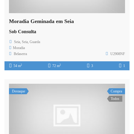
Moradia Geminada em Seia
Sob Consulta
Seia, Seia, Guarda
Moradia
Belaserra
U2908NF
2
2
54 m
72 m
3
1
Destaque
Compra
Todos