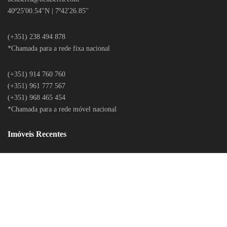
40º25'00.54''N | 7º42'26.85''
(+351) 238 494 878
*Chamada para a rede fixa nacional
(+351) 914 760 760
(+351) 961 777 567
(+351) 968 465 454
*Chamada para a rede móvel nacional
Imóveis Recentes
LITÍGIOS ONLINE
POLÍTICA DE PRIVACIDADE
CONTACTOS
RECLAMAÇÕES ONLINE