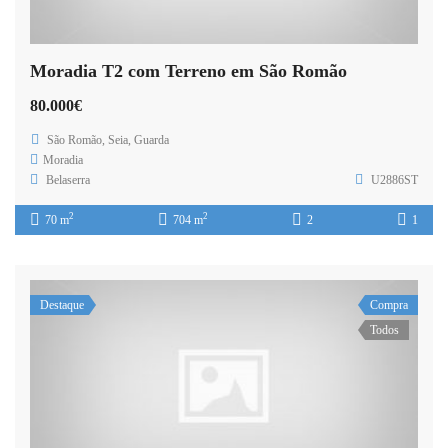
Moradia T2 com Terreno em São Romão
80.000€
São Romão, Seia, Guarda
Moradia
Belaserra
U2886ST
2
2
70 m
704 m
2
1
Destaque
Compra
Todos