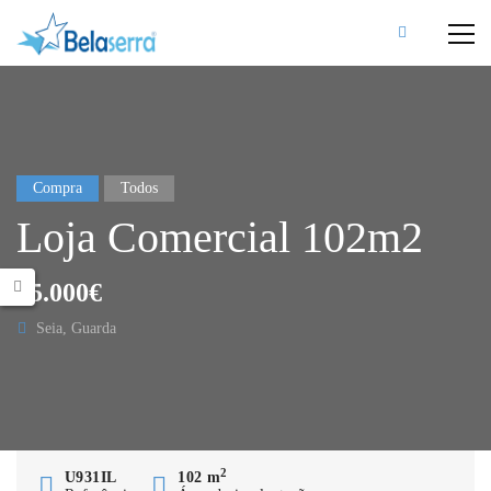
Compra
Todos
Loja Comercial 102m2
65.000€
Seia, Guarda
2
U931IL
102 m