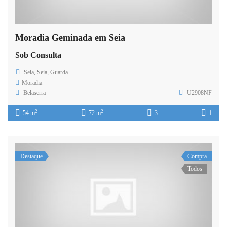
Moradia Geminada em Seia
Sob Consulta
Seia, Seia, Guarda
Moradia
Belaserra
U2908NF
2
2
54 m
72 m
3
1
Destaque
Compra
Todos