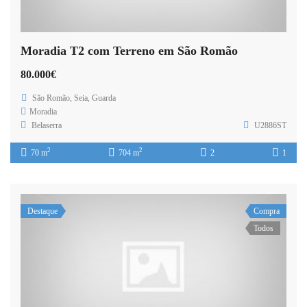
Moradia T2 com Terreno em São Romão
80.000€
São Romão, Seia, Guarda
Moradia
Belaserra
U2886ST
2
2
70 m
704 m
2
1
Destaque
Compra
Todos