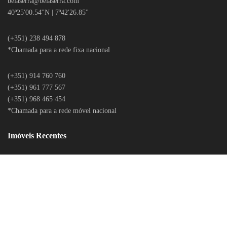
belaserra
@belaserra.com
40º25'00.54''N | 7º42'26.85''
(+351) 238 494 878
*Chamada para a rede fixa nacional
(+351) 914 760 760
(+351) 961 777 567
(+351) 968 465 454
*Chamada para a rede móvel nacional
Imóveis Recentes
LITÍGIOS ONLINE
POLÍTICA DE PRIVACIDADE
CONTACTOS
RECLAMAÇÕES ONLINE