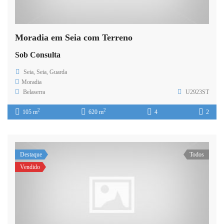
Moradia em Seia com Terreno
Sob Consulta
Seia, Seia, Guarda
Moradia
Belaserra
U2923ST
2
2
105 m
620 m
4
2
Destaque
Todos
Vendido