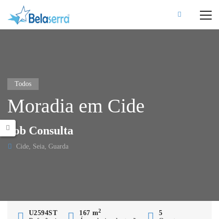
Todos
Moradia em Cide
Sob Consulta
Cide, Seia, Guarda
2
U2594ST
167 m
5