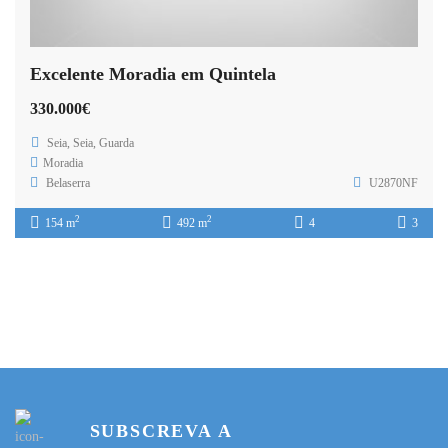
Excelente Moradia em Quintela
330.000€
Seia, Seia, Guarda
Moradia
Belaserra
U2870NF
2
2
154 m
492 m
4
3
SUBSCREVA A