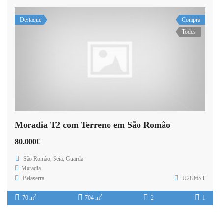
Destaque
Compra
Todos
Moradia T2 com Terreno em São Romão
80.000€
São Romão, Seia, Guarda
Moradia
Belaserra
U2886ST
2
2
70 m
704 m
2
1