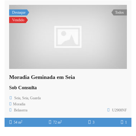
Destaque
Todos
Vendido
Moradia Geminada em Seia
Sob Consulta
Seia, Seia, Guarda
Moradia
Belaserra
U2908NF
2
2
54 m
72 m
3
1