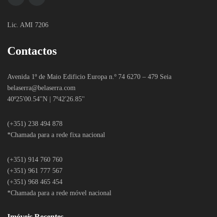
Lic. AMI 7206
Contactos
Avenida 1º de Maio Edificio Europa n.º 74 6270 – 479 Seia
belaserra
@belaserra.com
40º25'00.54''N | 7º42'26.85''
(+351) 238 494 878
*Chamada para a rede fixa nacional
(+351) 914 760 760
(+351) 961 777 567
(+351) 968 465 454
*Chamada para a rede móvel nacional
Imóveis Recentes