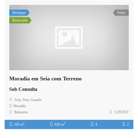
Destaque
Todos
Reservado
Moradia em Seia com Terreno
Sob Consulta
Seia, Seia, Guarda
Moradia
Belaserra
U2923ST
2
2
105 m
620 m
4
2