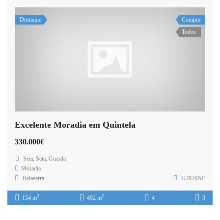
Destaque
Compra
Todos
Excelente Moradia em Quintela
330.000€
Seia, Seia, Guarda
Moradia
Belaserra
U2870NF
2
2
154 m
492 m
4
3