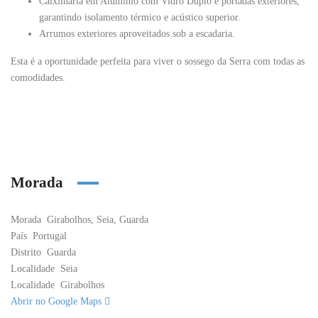
Caixilharia em Alumínio
com
Vidro Duplo
e portadas exteriores,
garantindo isolamento térmico e acústico superior.
Arrumos exteriores aproveitados sob a escadaria.
Esta é a oportunidade perfeita para viver o sossego da Serra com todas as
comodidades.
Morada
Morada
Girabolhos, Seia, Guarda
País
Portugal
Distrito
Guarda
Localidade
Seia
Localidade
Girabolhos
Abrir no Google Maps