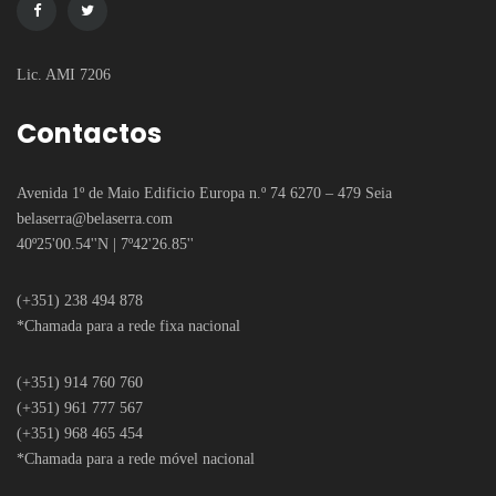
Lic. AMI 7206
Contactos
Avenida 1º de Maio Edificio Europa n.º 74 6270 – 479 Seia
belaserra
@belaserra.com
40º25'00.54''N | 7º42'26.85''
(+351) 238 494 878
*Chamada para a rede fixa nacional
(+351) 914 760 760
(+351) 961 777 567
(+351) 968 465 454
*Chamada para a rede móvel nacional