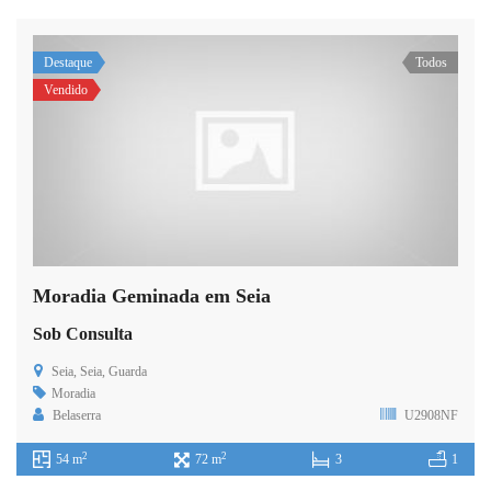
Destaque
Todos
Vendido
Moradia Geminada em Seia
Sob Consulta
Seia, Seia, Guarda
Moradia
Belaserra
U2908NF
2
2
54 m
72 m
3
1