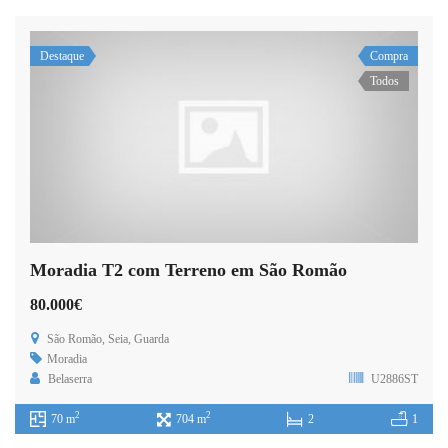
Destaque
Compra
Todos
Moradia T2 com Terreno em São Romão
80.000€
São Romão, Seia, Guarda
Moradia
Belaserra
U2886ST
2
2
70 m
704 m
2
1