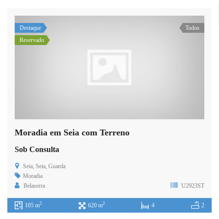
Destaque
Todos
Reservado
Moradia em Seia com Terreno
Sob Consulta
Seia, Seia, Guarda
Moradia
Belaserra
U2923ST
2
2
105 m
620 m
4
2