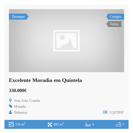
Destaque
Compra
Todos
Excelente Moradia em Quintela
330.000€
Seia, Seia, Guarda
Moradia
Belaserra
U2870NF
2
2
154 m
492 m
4
3