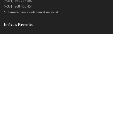
(+351) 961 777 567
(+351) 968 465 454
*Chamada para a rede móvel nacional
Imóveis Recentes
LITÍGIOS ONLINE
POLÍTICA DE PRIVACIDADE
CONTACTOS
RECLAMAÇÕES ONLINE
RECLAMAÇÕES DO BANCO DE PORTUGAL
LOGIN
© 2020 Todos os Direitos Reservados. Desenvolvido por
BEECREATIVE.PT