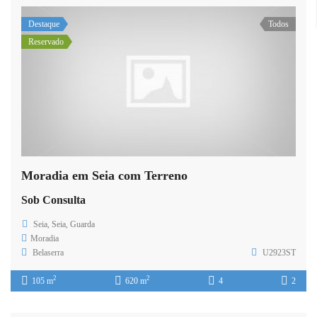
Destaque
Todos
Reservado
Moradia em Seia com Terreno
Sob Consulta
Seia, Seia, Guarda
Moradia
Belaserra
U2923ST
2
2
105 m
620 m
4
2