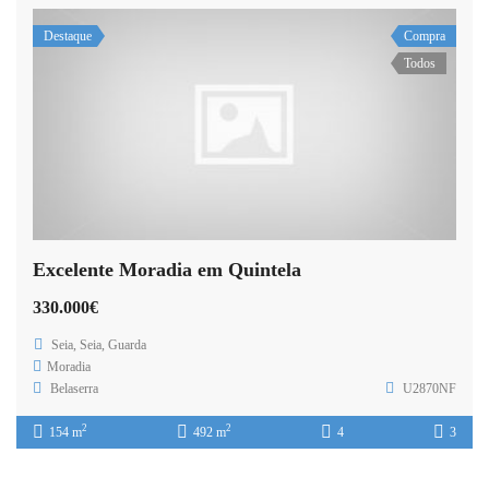
Destaque
Compra
Todos
Excelente Moradia em Quintela
330.000€
Seia, Seia, Guarda
Moradia
Belaserra
U2870NF
2
2
154 m
492 m
4
3