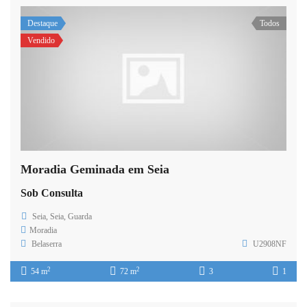
Destaque
Todos
Vendido
Moradia Geminada em Seia
Sob Consulta
Seia, Seia, Guarda
Moradia
Belaserra
U2908NF
2
2
54 m
72 m
3
1