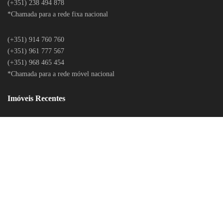
(+351) 238 494 878
*Chamada para a rede fixa nacional
(+351) 914 760 760
(+351) 961 777 567
(+351) 968 465 454
*Chamada para a rede móvel nacional
Imóveis Recentes
LITÍGIOS ONLINE
POLÍTICA DE PRIVACIDADE
CONTACTOS
RECLAMAÇÕES ONLINE
RECLAMAÇÕES DO BANCO DE PORTUGAL
LOGIN
© 2020 Todos os Direitos Reservados. Desenvolvido por
BEECREATIVE.PT