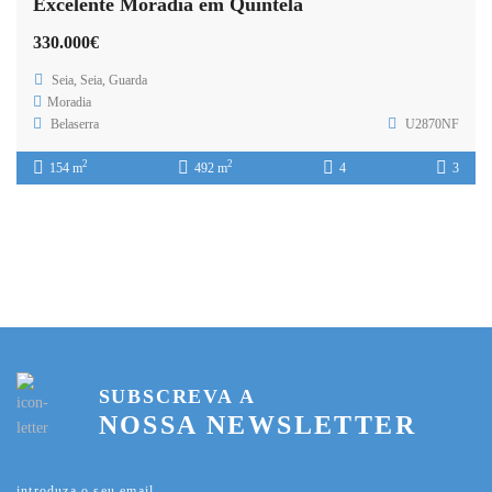
Excelente Moradia em Quintela
330.000€
Seia, Seia, Guarda
Moradia
Belaserra
U2870NF
2
2
154 m
492 m
4
3
SUBSCREVA A
NOSSA NEWSLETTER