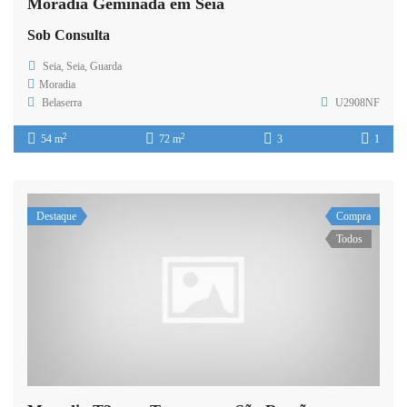
Moradia Geminada em Seia
Sob Consulta
Seia, Seia, Guarda
Moradia
Belaserra
U2908NF
2
2
54 m
72 m
3
1
Destaque
Compra
Todos