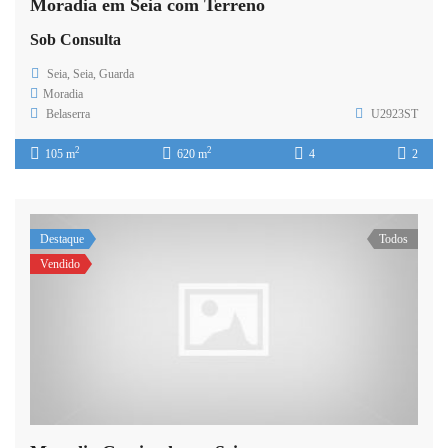
Moradia em Seia com Terreno
Sob Consulta
Seia, Seia, Guarda
Moradia
Belaserra
U2923ST
2
2
105 m
620 m
4
2
Destaque
Todos
Vendido