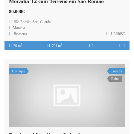
Moradia T2 com Terreno em São Romão
80.000€
São Romão, Seia, Guarda
Moradia
Belaserra
U2886ST
2
2
70 m
704 m
2
1
Destaque
Compra
Todos