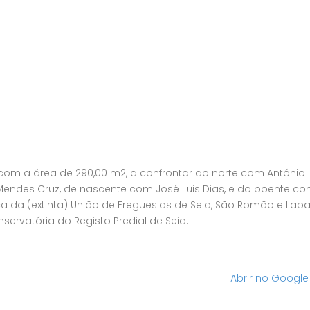
, com a área de 290,00 m2, a confrontar do norte com António
Mendes Cruz, de nascente com José Luis Dias, e do poente co
tica da (extinta) União de Freguesias de Seia, São Romão e Lap
nservatória do Registo Predial de Seia.
Abrir no Googl