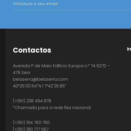
Contactos
I
Avenida 1º de Maio Edificio Europa n.º 74 6270 –
479 Seia
belaserra
@belaserra.com
40º25'00.54''N | 7º42'26.85''
(+351) 238 494 878
*Chamada para a rede fixa nacional
(+351) 914 760 760
(+351) 961 777 567