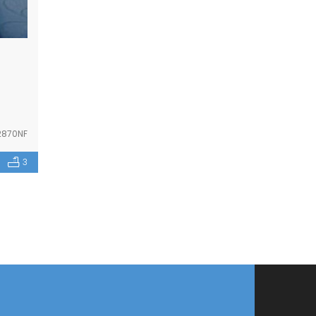
870NF
3