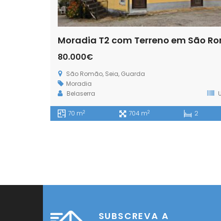
Moradia T2 com Terreno em São R
80.000€
São Romão, Seia, Guarda
Moradia
Belaserra
U
2
2
70 m
704 m
2
SUBSCREVA A