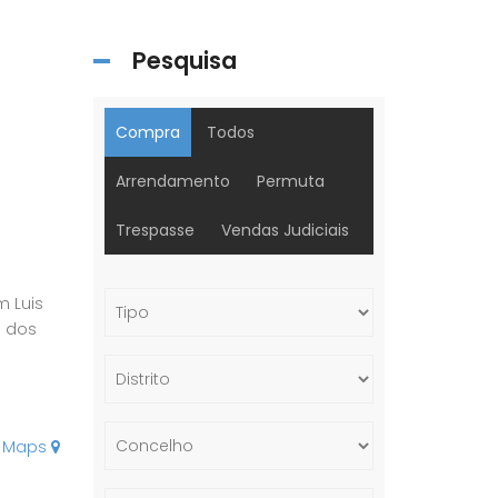
Pesquisa
Compra
Todos
Arrendamento
Permuta
Trespasse
Vendas Judiciais
m Luis
a dos
e Maps