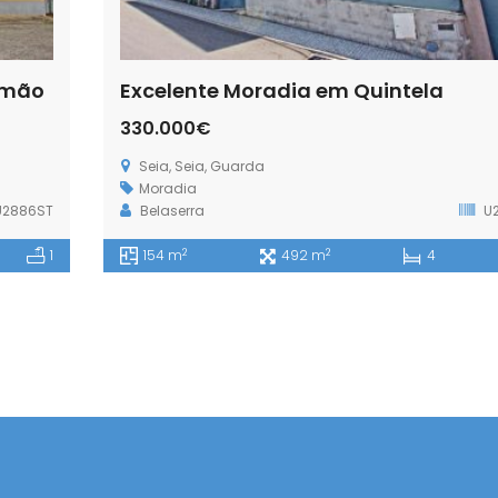
omão
Excelente Moradia em Quintela
330.000€
Seia, Seia, Guarda
Moradia
2886ST
Belaserra
U2
2
2
1
154 m
492 m
4