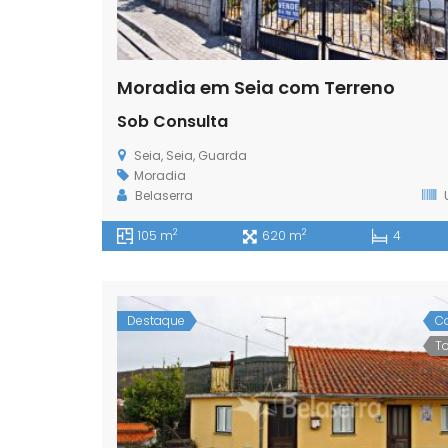
Moradia em Seia com Terreno
Sob Consulta
Seia, Seia, Guarda
Moradia
Belaserra
2
2
105 m
620 m
4
Destaque
C
T