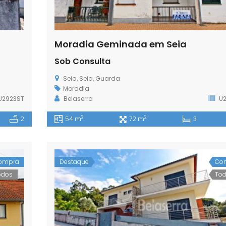
Moradia Geminada em Seia
Sob Consulta
Seia, Seia, Guarda
Moradia
U2923ST
Belaserra
U2
2
2
2
54 m
72 m
3
ompra
Destaque
Co
odos
To