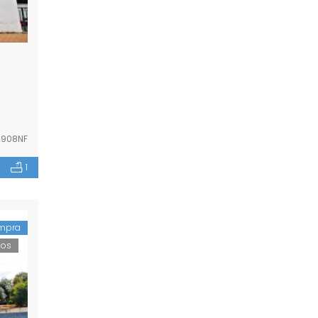
908NF
1
mpra
dos