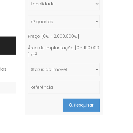
Preço [
0€
-
2.000.000€
]
Área de implantação [
0
-
100.000
2
] m
das
Pesquisar