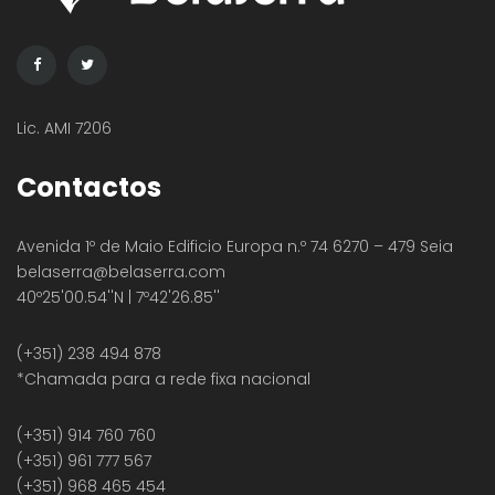
Lic. AMI 7206
Contactos
Avenida 1º de Maio Edificio Europa n.º 74 6270 – 479 Seia
belaserra
@belaserra.com
40º25'00.54''N | 7º42'26.85''
(+351) 238 494 878
*Chamada para a rede fixa nacional
(+351) 914 760 760
(+351) 961 777 567
(+351) 968 465 454