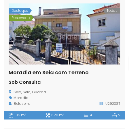
Destaque
Todos
Reservado
Moradia em Seia com Terreno
Sob Consulta
Seia, Seia, Guarda
Moradia
Belaserra
U2923ST
2
2
105 m
620 m
4
2