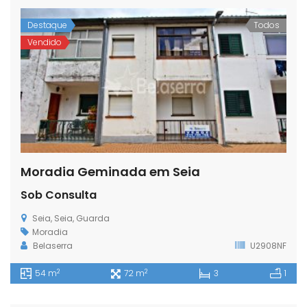
Destaque
Todos
Vendido
Moradia Geminada em Seia
Sob Consulta
Seia, Seia, Guarda
Moradia
Belaserra
U2908NF
2
2
54 m
72 m
3
1