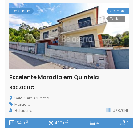
Destaque
Compra
Todos
Excelente Moradia em Quintela
330.000€
Seia, Seia, Guarda
Moradia
Belaserra
U2870NF
2
2
154 m
492 m
4
3