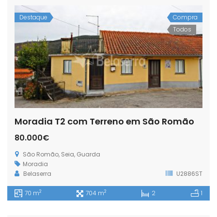
Destaque
Compra
Todos
Moradia T2 com Terreno em São Romão
80.000€
São Romão, Seia, Guarda
Moradia
Belaserra
U2886ST
2
2
70 m
704 m
2
1