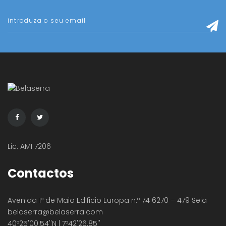
Lic. AMI 7206
Contactos
Avenida 1º de Maio Edificio Europa n.º 74 6270 – 479 Seia
belaserra
@belaserra.com
40º25'00.54''N | 7º42'26.85''