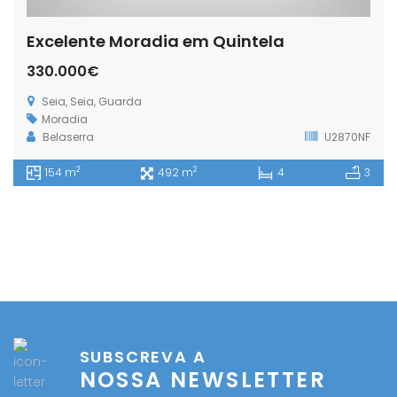
Excelente Moradia em Quintela
330.000€
Seia, Seia, Guarda
Moradia
Belaserra
U2870NF
2
2
154 m
492 m
4
3
SUBSCREVA A
NOSSA NEWSLETTER