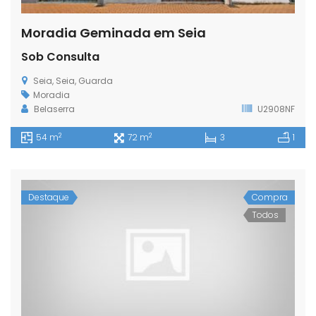
Moradia Geminada em Seia
Sob Consulta
Seia, Seia, Guarda
Moradia
Belaserra
U2908NF
2
2
54 m
72 m
3
1
Destaque
Compra
Todos