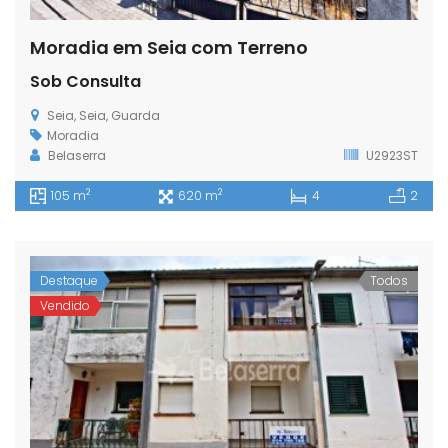
Moradia em Seia com Terreno
Sob Consulta
Seia, Seia, Guarda
Moradia
Belaserra
U2923ST
2
2
105 m
620 m
4
2
Destaque
Todos
Vendido