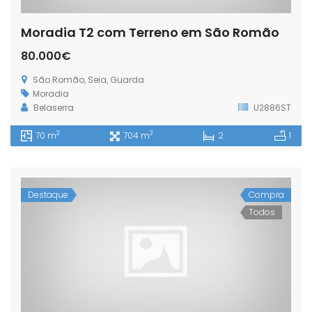
Moradia T2 com Terreno em São Romão
80.000€
São Romão, Seia, Guarda
Moradia
Belaserra
U2886ST
2
2
70 m
704 m
2
1
Destaque
Compra
Todos