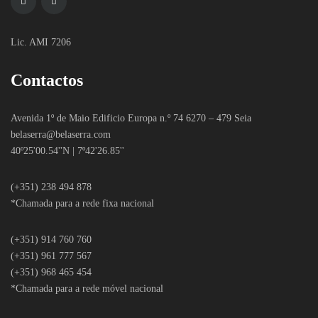
Lic. AMI 7206
Contactos
Avenida 1º de Maio Edificio Europa n.º 74 6270 – 479 Seia
belaserra
@belaserra.com
40º25'00.54''N | 7º42'26.85''
(+351) 238 494 878
*Chamada para a rede fixa nacional
(+351) 914 760 760
(+351) 961 777 567
(+351) 968 465 454
*Chamada para a rede móvel nacional