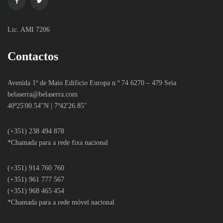
Lic. AMI 7206
Contactos
Avenida 1º de Maio Edificio Europa n.º 74 6270 – 479 Seia
belaserra
@belaserra.com
40º25'00.54''N | 7º42'26.85''
(+351) 238 494 878
*Chamada para a rede fixa nacional
(+351) 914 760 760
(+351) 961 777 567
(+351) 968 465 454
*Chamada para a rede móvel nacional