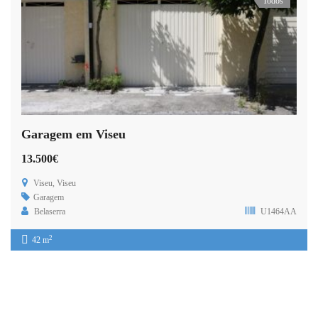
Todos
Garagem em Viseu
13.500€
Viseu, Viseu
Garagem
Belaserra
U1464AA
2
42 m