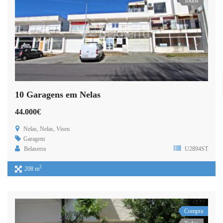
Todos
10 Garagens em Nelas
44.000€
Nelas, Nelas, Viseu
Garagem
Belaserra
U2894ST
2
208 m
Compra