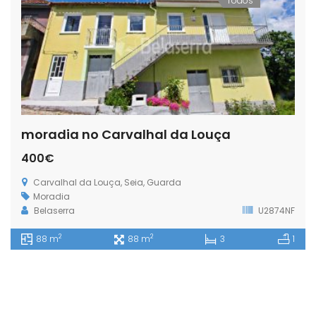
Todos
moradia no Carvalhal da Louça
400€
Carvalhal da Louça, Seia, Guarda
Moradia
Belaserra
U2874NF
2
2
88 m
88 m
3
1