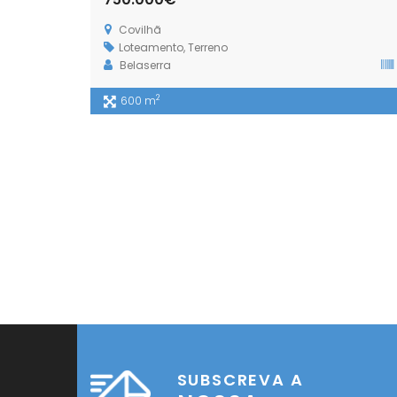
Covilhã
Loteamento
,
Terreno
Belaserra
2
600 m
SUBSCREVA A