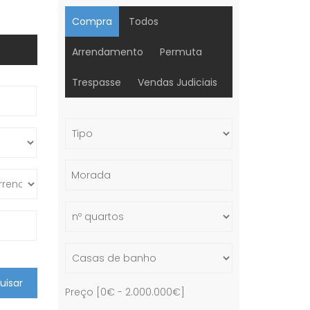
Compra
Todos
Arrendamento
Permuta
Trespasse
Vendas Judiciais
uisar
Preço [
0€
-
2.000.000€
]