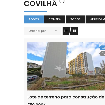
COVILHÃ
(1)
TODOS
COMPRA
TODOS
ARRENDA
Ordenar por
C
T
750.000€