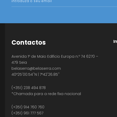
Contactos
I
Avenida 1º de Maio Edificio Europa n.º 74 6270 –
479 Seia
belaserra
@belaserra.com
40º25'00.54''N | 7º42'26.85''
(+351) 238 494 878
*Chamada para a rede fixa nacional
(+351) 914 760 760
(+351) 961 777 567