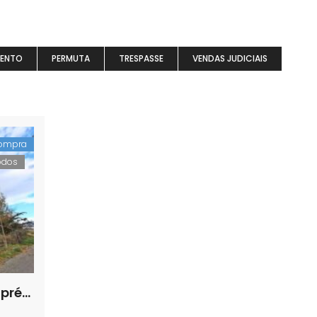
MENTO
PERMUTA
TRESPASSE
VENDAS JUDICIAIS
ompra
odos
Lote de terreno para construção de prédio na Covilhã