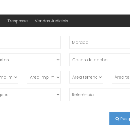
a
Trespasse
Vendas Judiciais
Pesq