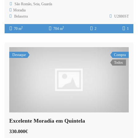
São Romão, Seia, Guarda
Moradia
Belaserra
U2886ST
2
2
70 m
704 m
2
1
Destaque
Compra
Todos
Excelente Moradia em Quintela
330.000€