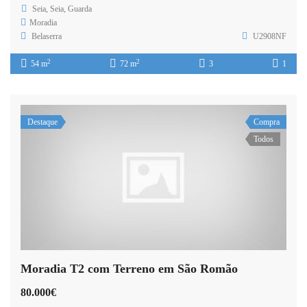
Seia, Seia, Guarda
Moradia
Belaserra
U2908NF
2
2
54 m
72 m
3
1
Destaque
Compra
Todos
Moradia T2 com Terreno em São Romão
80.000€