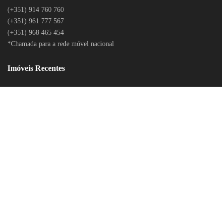
(+351) 914 760 760
(+351) 961 777 567
(+351) 968 465 454
*Chamada para a rede móvel nacional
Imóveis Recentes
LITÍGIOS ONLINE
POLÍTICA DE PRIVACIDADE
CONTACTOS
RECLAMAÇÕES ONLINE
RECLAMAÇÕES DO BANCO DE PORTUGAL
LOGIN
© 2020 Todos os Direitos Reservados. Desenvolvido por
BEECREATIVE.PT