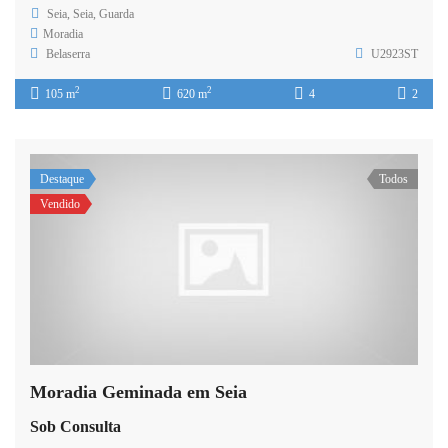
Seia, Seia, Guarda
Moradia
Belaserra
U2923ST
2
2
105 m
620 m
4
2
Destaque
Todos
Vendido
Moradia Geminada em Seia
Sob Consulta