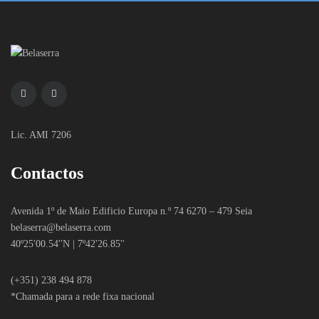
Lic. AMI 7206
Contactos
Avenida 1º de Maio Edificio Europa n.º 74 6270 – 479 Seia
belaserra
@belaserra.com
40º25'00.54''N | 7º42'26.85''
(+351) 238 494 878
*Chamada para a rede fixa nacional