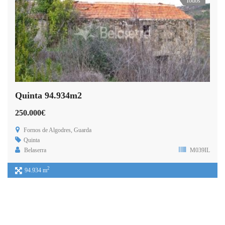
Todos
Quinta 94.934m2
250.000€
Fornos de Algodres, Guarda
Quinta
Belaserra
M039IL
2
94.934 m