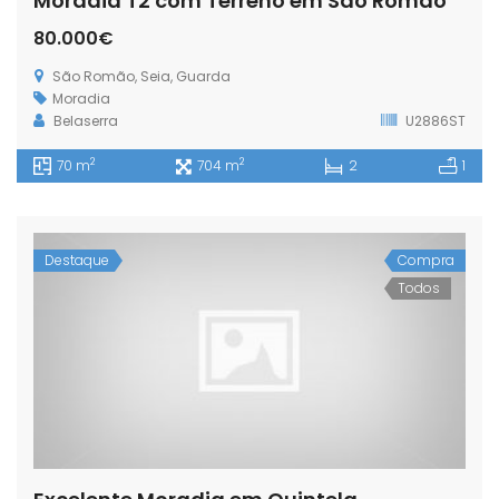
Moradia T2 com Terreno em São Romão
80.000€
São Romão, Seia, Guarda
Moradia
Belaserra
U2886ST
2
2
70 m
704 m
2
1
Destaque
Compra
Todos