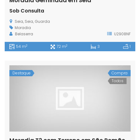
Moradia Geminada em Seia
Sob Consulta
Seia, Seia, Guarda
Moradia
Belaserra
U2908NF
2
2
54 m
72 m
3
1
Destaque
Compra
Todos