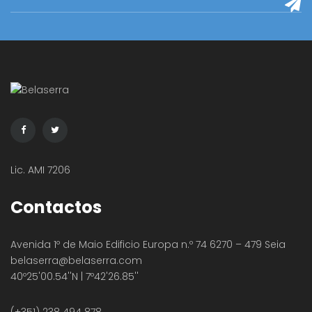
Lic. AMI 7206
Contactos
Avenida 1º de Maio Edificio Europa n.º 74 6270 – 479 Seia
belaserra
@belaserra.com
40º25'00.54''N | 7º42'26.85''