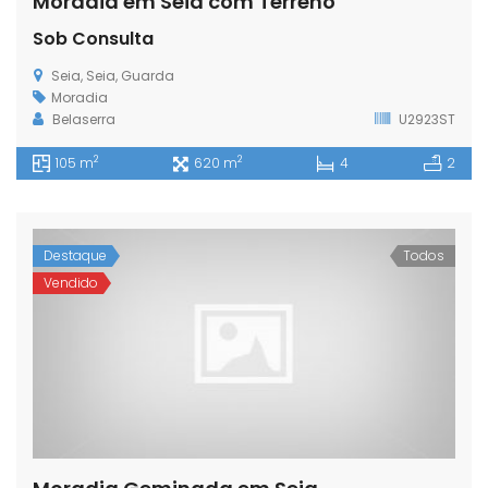
Moradia em Seia com Terreno
Sob Consulta
Seia, Seia, Guarda
Moradia
Belaserra
U2923ST
2
2
105 m
620 m
4
2
Destaque
Todos
Vendido