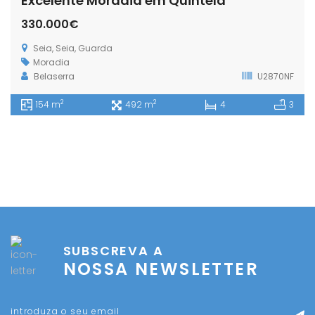
Excelente Moradia em Quintela
330.000€
Seia, Seia, Guarda
Moradia
Belaserra
U2870NF
2
2
154 m
492 m
4
3
SUBSCREVA A
NOSSA NEWSLETTER