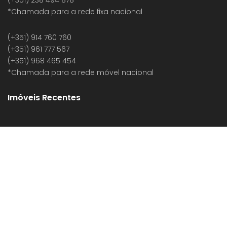
(+351) 238 494 878
*Chamada para a rede fixa nacional
(+351) 914 760 760
(+351) 961 777 567
(+351) 968 465 454
*Chamada para a rede móvel nacional
Imóveis Recentes
LITÍGIOS ONLINE
POLÍTICA DE PRIVACIDADE
CONTACTOS
RECLAMAÇÕES ONLINE
RECLAMAÇÕES DO BANCO DE PORTUGAL
LOGIN
© 2020 Todos os Direitos Reservados. Desenvolvido por
BEECREATIVE.PT