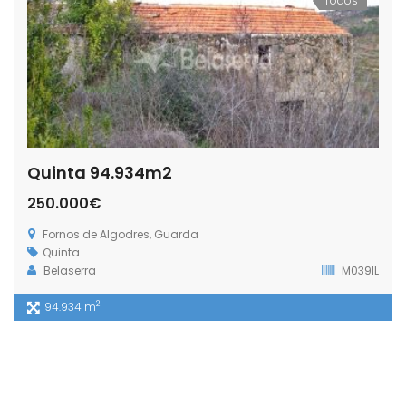
Todos
Quinta 94.934m2
250.000€
Fornos de Algodres, Guarda
Quinta
Belaserra
M039IL
2
94.934 m