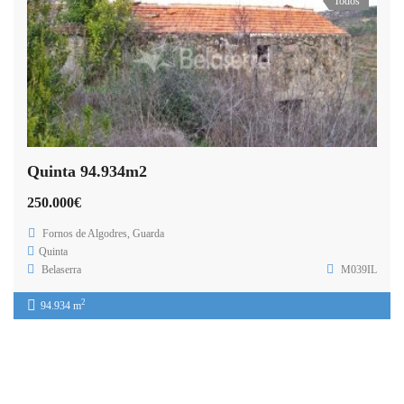
Todos
Quinta 94.934m2
250.000€
Fornos de Algodres, Guarda
Quinta
Belaserra
M039IL
2
94.934 m