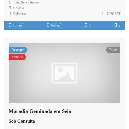
Seia, Seia, Guarda
Moradia
Belaserra
U2923ST
2
2
105 m
620 m
4
2
Destaque
Todos
Vendido
Moradia Geminada em Seia
Sob Consulta