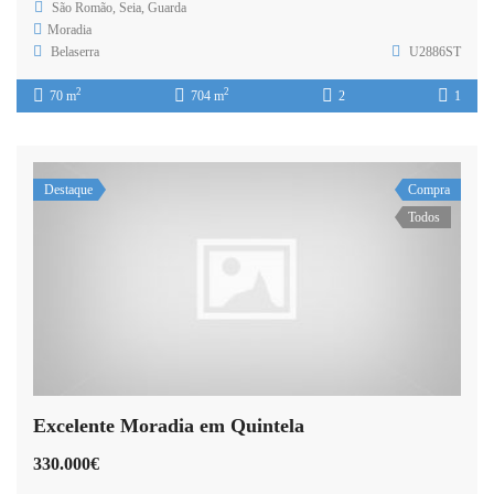
São Romão, Seia, Guarda
Moradia
Belaserra
U2886ST
2
2
70 m
704 m
2
1
Destaque
Compra
Todos
Excelente Moradia em Quintela
330.000€