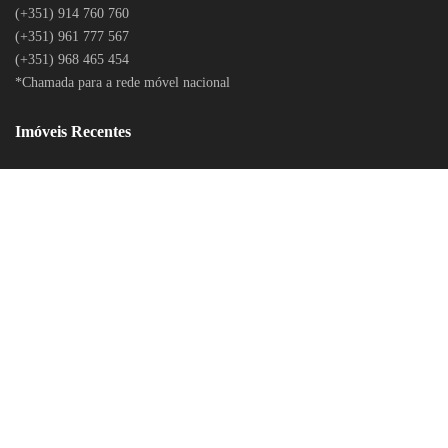
(+351) 914 760 760
(+351) 961 777 567
(+351) 968 465 454
*Chamada para a rede móvel nacional
Imóveis Recentes
LITÍGIOS ONLINE
POLÍTICA DE PRIVACIDADE
CONTACTOS
RECLAMAÇÕES ONLINE
RECLAMAÇÕES DO BANCO DE PORTUGAL
LOGIN
© 2020 Todos os Direitos Reservados. Desenvolvido por
BEECREATIVE.PT