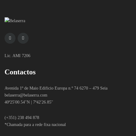
Lic. AMI 7206
Contactos
Avenida 1º de Maio Edificio Europa n.º 74 6270 – 479 Seia
belaserra
@belaserra.com
40º25'00.54''N | 7º42'26.85''
(+351) 238 494 878
*Chamada para a rede fixa nacional