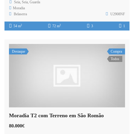
Seia, Seia, Guarda
Moradia
Belaserra
U2908NF
2
2
54 m
72 m
3
1
Destaque
Compra
Todos
Moradia T2 com Terreno em São Romão
80.000€