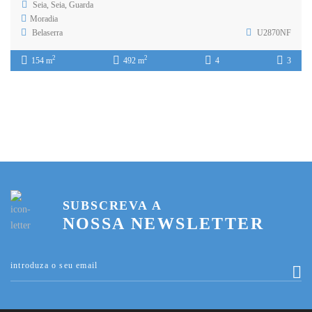
Seia, Seia, Guarda
Moradia
Belaserra
U2870NF
2
2
154 m
492 m
4
3
SUBSCREVA A
NOSSA NEWSLETTER