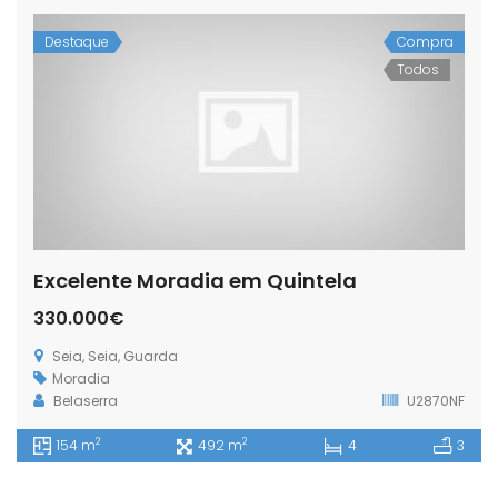
Destaque
Compra
Todos
Excelente Moradia em Quintela
330.000€
Seia, Seia, Guarda
Moradia
Belaserra
U2870NF
2
2
154 m
492 m
4
3