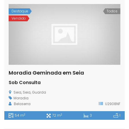
Destaque
Todos
Vendido
Moradia Geminada em Seia
Sob Consulta
Seia, Seia, Guarda
Moradia
Belaserra
U2908NF
2
2
54 m
72 m
3
1