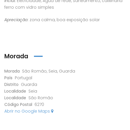
Inclui:
Eletricidade, Água de rede, Saneamento, caixilharia
ferro com vidro simples
Apreciação:
zona calma, boa exposição solar
Morada
Morada
São Romão, Seia, Guarda
País
Portugal
Distrito
Guarda
Localidade
Seia
Localidade
São Romão
Código Postal
6270
Abrir no Google Maps