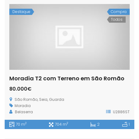
Destaque
Compra
Todos
Moradia T2 com Terreno em São Romão
80.000€
São Romão, Seia, Guarda
Moradia
Belaserra
U2886ST
2
2
70 m
704 m
2
1