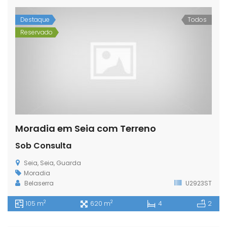
Destaque
Todos
Reservado
Moradia em Seia com Terreno
Sob Consulta
Seia, Seia, Guarda
Moradia
Belaserra
U2923ST
2
2
105 m
620 m
4
2