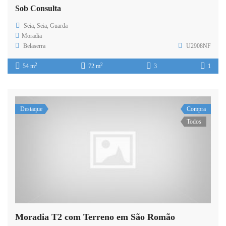
Sob Consulta
Seia, Seia, Guarda
Moradia
Belaserra
U2908NF
2
2
54 m
72 m
3
1
Destaque
Compra
Todos
Moradia T2 com Terreno em São Romão