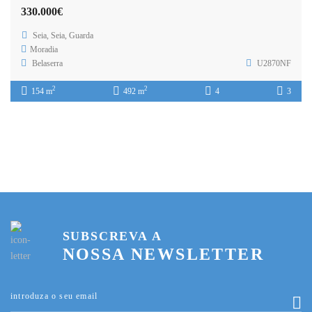
330.000€
Seia, Seia, Guarda
Moradia
Belaserra
U2870NF
2
2
154 m
492 m
4
3
SUBSCREVA A
NOSSA NEWSLETTER