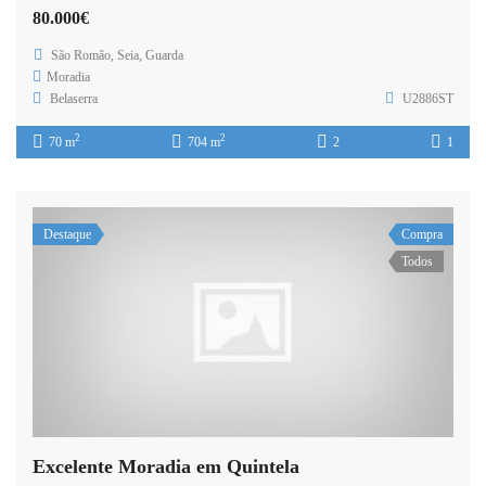
80.000€
São Romão, Seia, Guarda
Moradia
Belaserra
U2886ST
2
2
70 m
704 m
2
1
Destaque
Compra
Todos
Excelente Moradia em Quintela