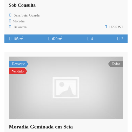
Sob Consulta
Seia, Seia, Guarda
Moradia
Belaserra
U2923ST
2
2
105 m
620 m
4
2
Destaque
Todos
Vendido
Moradia Geminada em Seia