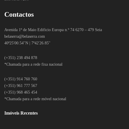
Contactos
Avenida 1º de Maio Edificio Europa n.º 74 6270 – 479 Seia
belaserra
@belaserra.com
40º25'00.54''N | 7º42'26.85''
(+351) 238 494 878
*Chamada para a rede fixa nacional
(+351) 914 760 760
(+351) 961 777 567
(+351) 968 465 454
*Chamada para a rede móvel nacional
Imóveis Recentes