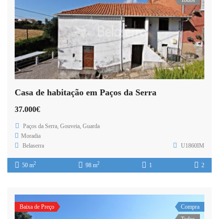
Todos
Casa de habitação em Paços da Serra
37.000€
Paços da Serra, Gouveia, Guarda
Moradia
Belaserra
U1860IM
2
2
50 m
98 m
1
2
Baixa de Preço
Compra
Todos