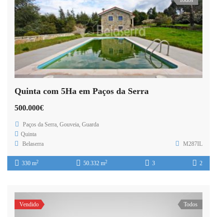
Quinta com 5Ha em Paços da Serra
500.000€
Paços da Serra, Gouveia, Guarda
Quinta
Belaserra
M287IL
2
2
330 m
50.332 m
3
2
Vendido
Todos