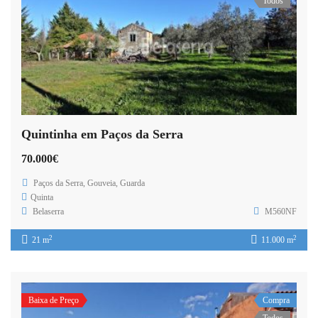
Todos
Quintinha em Paços da Serra
70.000€
Paços da Serra, Gouveia, Guarda
Quinta
Belaserra
M560NF
2
2
21 m
11.000 m
Baixa de Preço
Compra