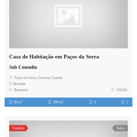
Casa de Habitação em Paços da Serra
Sob Consulta
Paços da Serra, Gouveia, Guarda
Moradia
Belaserra
U824IL
2
2
80 m
290 m
4
1
Vendido
Todos