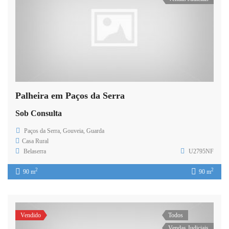
Palheira em Paços da Serra
Sob Consulta
Paços da Serra, Gouveia, Guarda
Casa Rural
Belaserra
U2795NF
2
2
90 m
90 m
Vendido
Todos
Vendas Judiciais