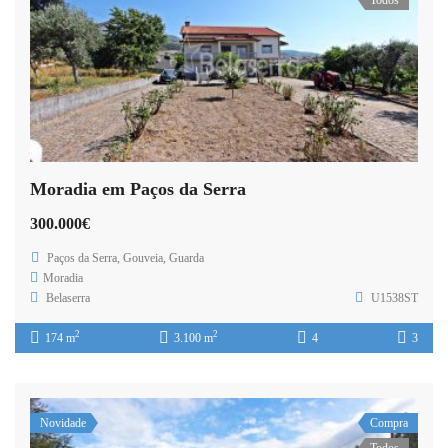
Moradia em Paços da Serra
300.000€
Paços da Serra, Gouveia, Guarda
Moradia
Belaserra
U1538ST
2
2
174 m
3.100 m
4
3
Novidade
Compra
Todos