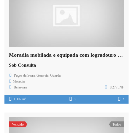
Moradia mobilada e equipada com logradouro em Paços da Serra
Sob Consulta
Paços da Serra, Gouveia. Guarda
Moradia
Belaserra
U2775NF
2
1.302 m
3
2
Vendido
Todos