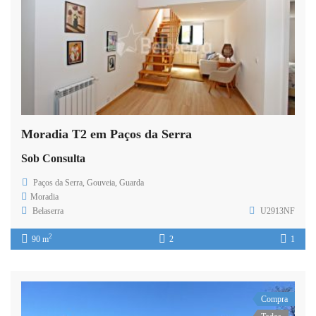
Moradia T2 em Paços da Serra
Sob Consulta
Paços da Serra, Gouveia, Guarda
Moradia
Belaserra
U2913NF
2
90 m
2
1
Compra