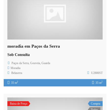
moradia em Paços da Serra
Sob Consulta
Paços da Serra, Gouveia, Guarda
Moradia
Belaserra
U2806ST
2
2
35 m
35 m
Baixa de Preço
Compra
Todos