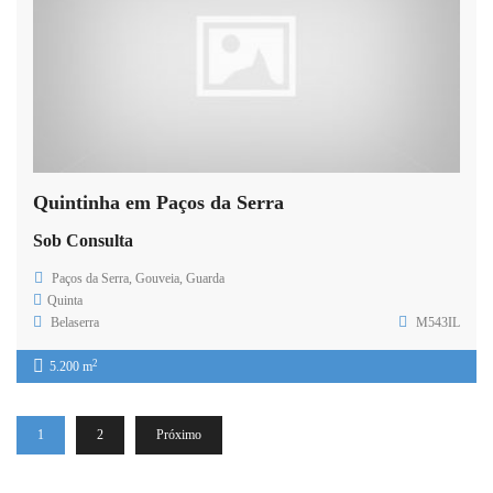
Quintinha em Paços da Serra
Sob Consulta
Paços da Serra, Gouveia, Guarda
Quinta
Belaserra
M543IL
2
5.200 m
1
2
Próximo