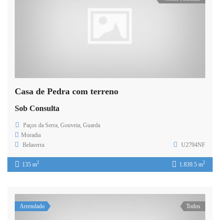
Casa de Pedra com terreno
Sob Consulta
Paços da Serra, Gouveia, Guarda
Moradia
Belaserra
U2794NF
2
2
135 m
1.839.5 m
Arrendado
Todos