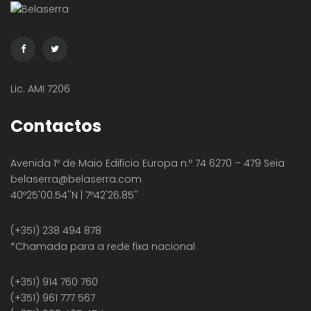
Lic. AMI 7206
Contactos
Avenida 1º de Maio Edificio Europa n.º 74 6270 – 479 Seia
belaserra
@belaserra.com
40º25'00.54''N | 7º42'26.85''
(+351) 238 494 878
*Chamada para a rede fixa nacional
(+351) 914 760 760
(+351) 961 777 567