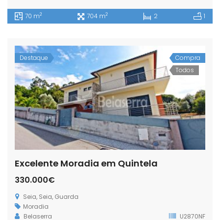
2
2
70 m
704 m
2
1
Destaque
Compra
Todos
Excelente Moradia em Quintela
330.000€
Seia, Seia, Guarda
Moradia
Belaserra
U2870NF