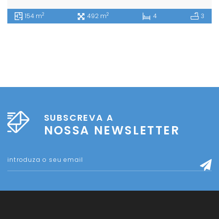
2
2
154 m
492 m
4
3
SUBSCREVA A
NOSSA NEWSLETTER