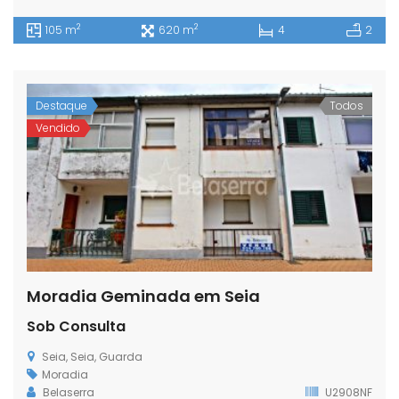
2
2
105 m
620 m
4
2
Destaque
Todos
Vendido
Moradia Geminada em Seia
Sob Consulta
Seia, Seia, Guarda
Moradia
Belaserra
U2908NF