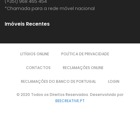
(+351) 968 465 454
*Chamada para a rede móvel nacional
Imóveis Recentes
LITÍGIOS ONLINE
POLÍTICA DE PRIVACIDADE
CONTACTOS
RECLAMAÇÕES ONLINE
RECLAMAÇÕES DO BANCO DE PORTUGAL
LOGIN
© 2020 Todos os Direitos Reservados. Desenvolvido por
BEECREATIVE.PT