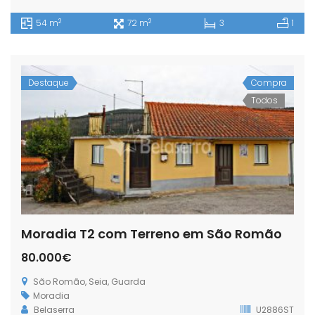
2
2
54 m
72 m
3
1
Destaque
Compra
Todos
Moradia T2 com Terreno em São Romão
80.000€
São Romão, Seia, Guarda
Moradia
Belaserra
U2886ST