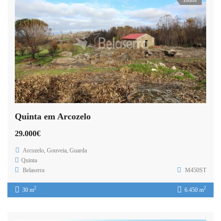
Quinta em Arcozelo
29.000€
Arcozelo, Gouveia, Guarda
Quinta
Belaserra
M450ST
2
2
30 m
6.450 m