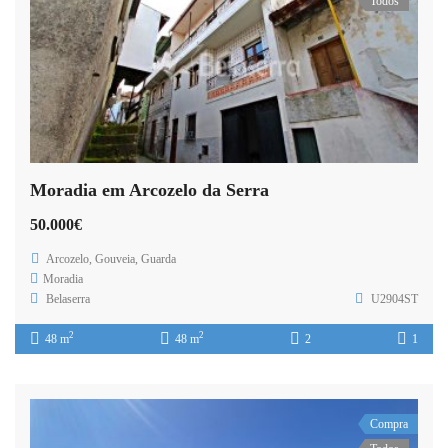
Todos
Moradia em Arcozelo da Serra
50.000€
Arcozelo, Gouveia, Guarda
Moradia
Belaserra
U2904ST
2
2
48 m
48 m
2
1
Compra