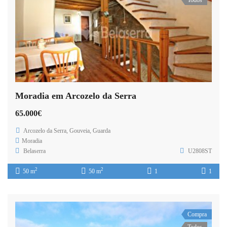
Todos
Moradia em Arcozelo da Serra
65.000€
Arcozelo da Serra, Gouveia, Guarda
Moradia
Belaserra
U2808ST
2
2
50 m
50 m
1
1
Compra
Todos