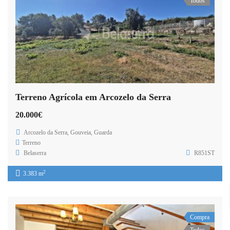
Todos
Terreno Agrícola em Arcozelo da Serra
20.000€
Arcozelo da Serra, Gouveia, Guarda
Terreno
Belaserra
R851ST
2
3.383 m
Compra