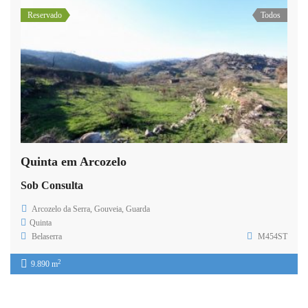
Reservado
Todos
Quinta em Arcozelo
Sob Consulta
Arcozelo da Serra, Gouveia, Guarda
Quinta
Belaserra
M454ST
2
9.890 m