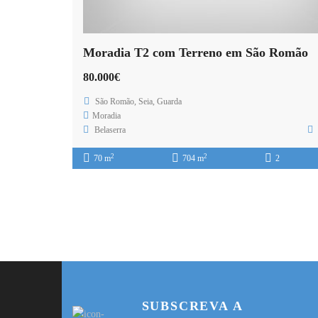
Moradia T2 com Terreno em São Romão
80.000€
São Romão, Seia, Guarda
Moradia
Belaserra
2
2
70 m
704 m
2
SUBSCREVA A