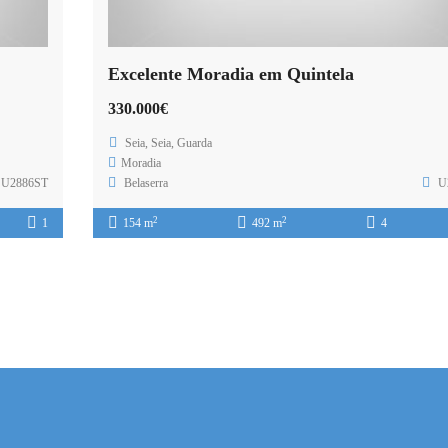
Excelente Moradia em Quintela
330.000€
Seia, Seia, Guarda
Moradia
U2886ST
Belaserra
U
2
2
1
154 m
492 m
4