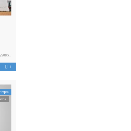
2908NF
1
ompra
odos