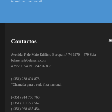
Contactos
I
Avenida 1º de Maio Edificio Europa n.º 74 6270 – 479 Seia
belaserra
@belaserra.com
40º25'00.54''N | 7º42'26.85''
(+351) 238 494 878
*Chamada para a rede fixa nacional
(+351) 914 760 760
(+351) 961 777 567
(+351) 968 465 454