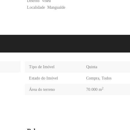
Distrito
Viseu
Localidade
Mangualde
Tipo de Imóvel
Quinta
Estado do Imóvel
Compra
,
Todos
2
Área do terreno
70.000 m