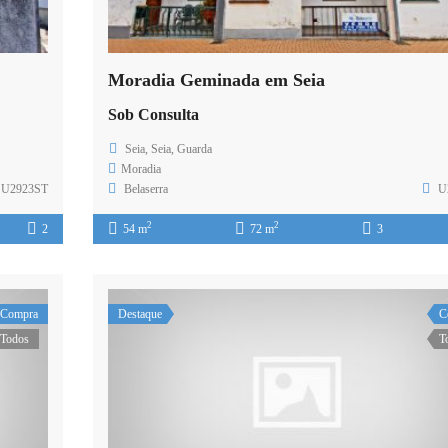
Moradia Geminada em Seia
Sob Consulta
Seia, Seia, Guarda
Moradia
U2923ST
Belaserra
U
2
2
2
54 m
72 m
3
Compra
Destaque
C
Todos
T