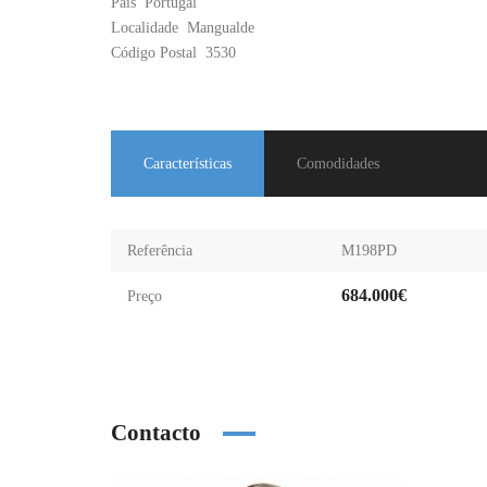
País
Portugal
Localidade
Mangualde
Código Postal
3530
Características
Comodidades
Referência
M198PD
684.000€
Preço
Contacto