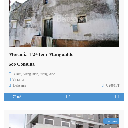
Moradia T2+1em Mangualde
Sob Consulta
Viseu, Mangualde, Mangualde
Moradia
Belaserra
U2881ST
2
72 m
2
1
Compra