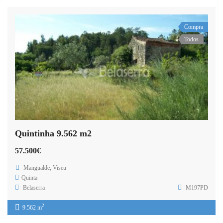
Compra
Todos
Quintinha 9.562 m2
57.500€
Mangualde, Viseu
Quinta
Belaserra
M197PD
2
9.562 m