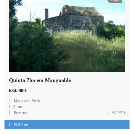
Todos
Quinta 7ha em Mangualde
684.000€
Mangualde, Viseu
Quinta
Belaserra
M198PD
2
70.000 m