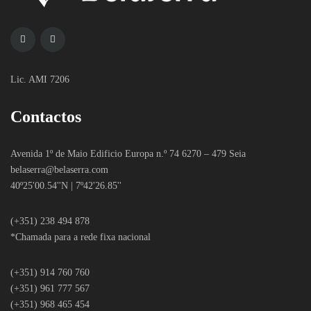
Lic. AMI 7206
Contactos
Avenida 1º de Maio Edificio Europa n.º 74 6270 – 479 Seia
belaserra
@belaserra.com
40º25'00.54''N | 7º42'26.85''
(+351) 238 494 878
*Chamada para a rede fixa nacional
(+351) 914 760 760
(+351) 961 777 567
(+351) 968 465 454