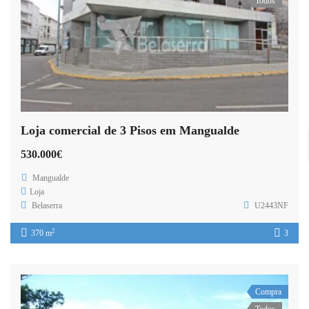
Todos
Loja comercial de 3 Pisos em Mangualde
530.000€
Mangualde
Loja
Belaserra
U2443NF
2
370 m
3
Compra